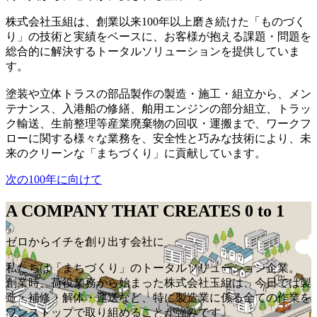
株式会社玉組は、創業以来100年以上磨き続けた「ものづく
り」の技術と実績をベースに、お客様が抱える課題・問題を
総合的に解決するトータルソリューションを提供していま
す。
塗装や立体トラスの部品製作の製造・施工・組立から、メン
テナンス、入港船の修繕、舶用エンジンの部分組立、トラッ
ク輸送、生前整理等産業廃棄物の回収・運搬まで、ワークフ
ローに関する様々な業務を、安全性と巧みな技術により、未
来のクリーンな「まちづくり」に貢献しています。
次の100年に向けて
A COMPANY THAT CREATES 0 to 1
ゼロからイチを創り出す会社に
私たちは「まちづくり」のトータルソリューション企業。
創業時、荷役業務から始まった株式会社玉組は、今日では製
造・補修・解体・運送など、特に製造業に係る全ての作業を
ワンストップで取り組めることが強みです。